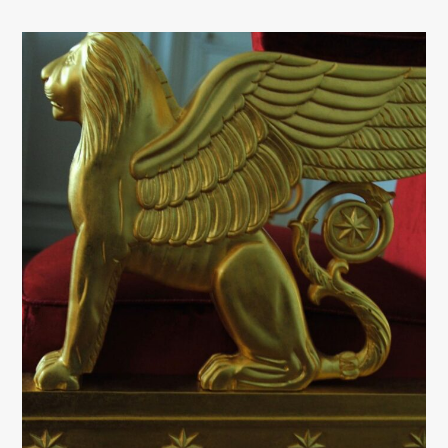
Boutique
A propos
Art de vivre
Sacs et Accessoires
Actualités
Nous contacter