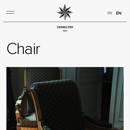
FR
EN
Сhair