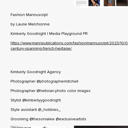
Fashion Mannuscript
by Laurie Melchionne
Kimberly Goodnight | Media Playground PR
Boutique
https://www.mannpublications.com/fashionmannuscript/2023/10/0
A propos
century-spanning-french-heritage/
Art de vivre
Sacs et Accessoires
Actualités
Kimberly Goodnight Agency
Nous contacter
Photographer @photographermitchell
Photographer @helloian.photo color images
Stylist @kimberlyygoodnight
Style assistant @_hobbies_
Grooming @thesonialee @exclusiveartists