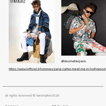
@desmalterparis
https://www.lofficiel.li/hommes/zane-carter-meet-me-in-hollywood
all rights reserved © desmalter
2026